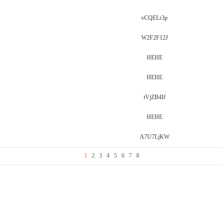
vCQELr3p
W2F2F12J
HEHE
HEHE
tVjZB4If
HEHE
A7U7LjKW
1
2
3
4
5
6
7
8