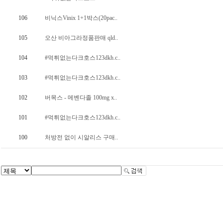
106
비닉스Vinix 1+1박스(20pac..
105
오산 비아그라정품판매 qld..
104
#먹튀없는다크호스123dkh.c..
103
#먹튀없는다크호스123dkh.c..
102
버목스 - 메벤다졸 100mg x..
101
#먹튀없는다크호스123dkh.c..
100
처방전 없이 시알리스 구매..