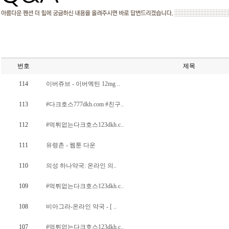
번호
제목
114
이버쥬브 - 이버멕틴 12mg ..
113
#다크호스777dkh.com #친구..
112
#먹튀없는다크호스123dkh.c..
111
유령촌 - 웹툰 다운
110
의성 하나약국: 온라인 의..
109
#먹튀없는다크호스123dkh.c..
108
비아그라-온라인 약국 - [ ..
107
#먹튀없는다크호스123dkh.c..